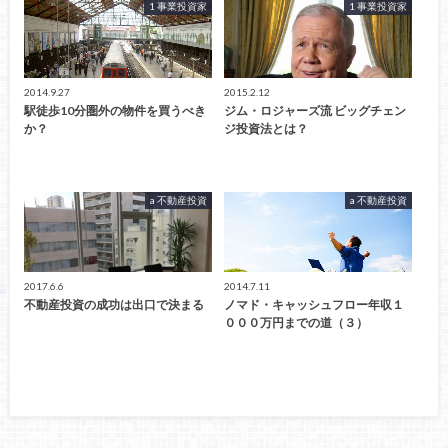
1 事業投資家
1 事業投資家
2014.9.27
2015.2.12
駅徒歩10分圏外の物件を買うべき
ジム・ロジャーズ流 ビッグチェン
か？
ジ投資法とは？
a 不動産投資
a 不動産投資
2017.6.6
2014.7.11
不動産投資の成功は出口で決まる
ノマド・キャッシュフロー年収１
０００万円までの道（３）