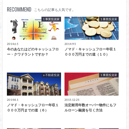
RECOMMEND
こちらの記事も人気です。
1 事業投資家
1 事業投資家
2014.6.5
2014.9.5
今のあなたはどのキャッシュフロ
ノマド・キャッシュフロー年収１
ー・クワドラントですか？
０００万円までの道（１０）
a 不動産投資
1 事業投資家
2014.8.1
2015.12.25
ノマド・キャッシュフロー年収１
法定耐用年数オーバー物件にもフ
０００万円までの道（６）
ルローン融資を引く方法