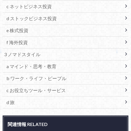
c ネットビジネス投資
d ストックビジネス投資
e 株式投資
f 海外投資
3 ノマドスタイル
a マインド・思考・教育
b ワーク・ライフ・ピープル
c お役立ちツール・サービス
d 旅
関連情報 RELATED