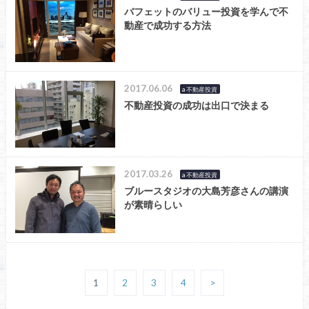
バフェットのバリュー投資を学んで不
動産で成功する方法
2017.06.06
a 不動産投資
不動産投資の成功は出口で決まる
2017.03.26
a 不動産投資
ブルースタジオの大島芳彦さんの講演
が素晴らしい
1
2
3
4
>