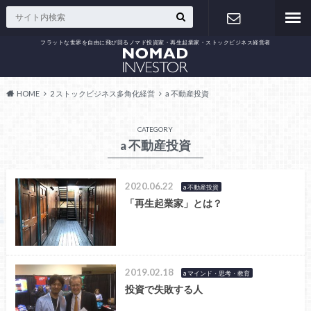
フラットな世界を自由に飛び回るノマド投資家・再生起業家・ストックビジネス経営者
お問い合わ
せ
HOME
2 ストックビジネス多角化経営
a 不動産投資
CATEGORY
a 不動産投資
2020.06.22
a 不動産投資
「再生起業家」とは？
2019.02.18
a マインド・思考・教育
投資で失敗する人