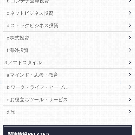
b コンテナ倉庫投資
c ネットビジネス投資
d ストックビジネス投資
e 株式投資
f 海外投資
3 ノマドスタイル
a マインド・思考・教育
b ワーク・ライフ・ピープル
c お役立ちツール・サービス
d 旅
関連情報 RELATED