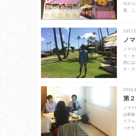
ICか
直、こ
2017.0
ノマ
ノマド
イ・カ
的には
チ・ラ
2016.1
第２
ノマド
は家族
リフォ
っかり