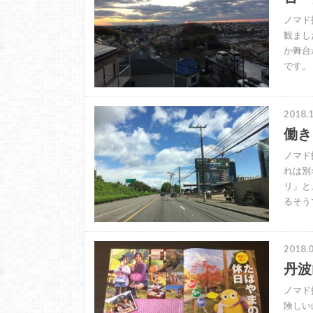
ノマド
観まし
か舞台
です。
2018.1
働き
ノマド
れは別
リ」と
るそう
2018.0
丹波
ノマド
険しい