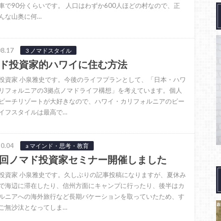
ら車で90分くらいです。 人口はわずか600人ほどの村なので、正
んな山奥に何…
8.17
3 ノマドスタイル
ド投資家的ハワイに住む方法
投資家 小泉雅史です。今後のライフプランとして、「日本・ハワ
リフォルニアの3拠点ノマドライフ構想」を考えています。個人
ビーチリゾートが大好きなので、ハワイ・カリフォルニアのビー
イフスタイルは最高で…
0.04
a マインド・思考・教育
回ノマド投資家セミナー開催しました
投資家 小泉雅史です。久しぶりの記事投稿になりますが、夏休み
で海辺に滞在したり、信州方面にキャンプに行ったり、後半はカ
ルニアへの海外旅行など長期バケーションを取っていたため、す
ご無沙汰となってしま…