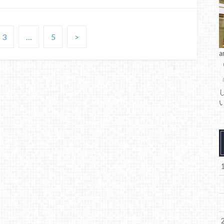
3
…
5
>