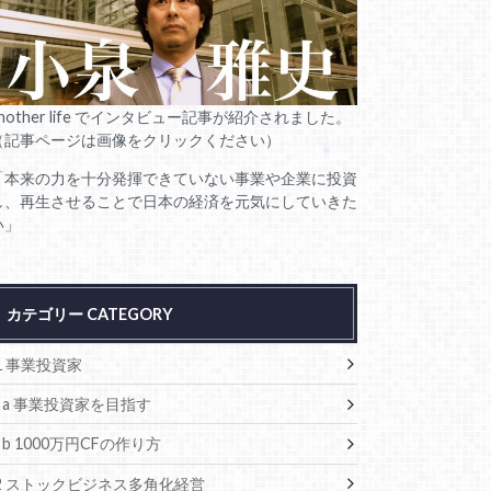
another life でインタビュー記事が紹介されました。
（記事ページは画像をクリックください）
「本来の力を十分発揮できていない事業や企業に投資
し、再生させることで日本の経済を元気にしていきた
い」
カテゴリー CATEGORY
1 事業投資家
a 事業投資家を目指す
b 1000万円CFの作り方
2 ストックビジネス多角化経営