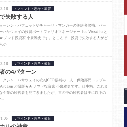
2.18
a マインド・思考・教育
で失敗する人
ォーレン・バフェットやチャーリ・マンガーの後継者候補、バー
ーハサウェイの投資ポートフォリオマネージャー Ted Weschlerと
★ ノマド投資家 小泉雅史です。ところで、投資で失敗する人がど
人か…
2.18
a マインド・思考・教育
者の4パターン
ークシャーハサウェイの次期CEO候補の一人、保険部門トップを
Ajit Jain と撮影★★ ノマド投資家 小泉雅史です。仕事柄、これま
な企業の経営者を見てきましたが、世の中の経営者は主に以下の
ー…
1.05
a マインド・思考・教育
カルの神童