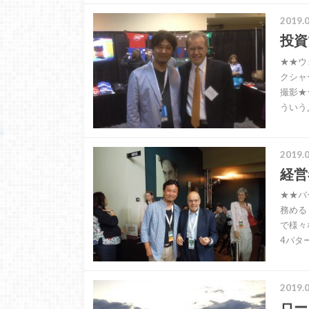
2019.0
投資
★★ウ
クシャ
撮影★
ういう
2019.0
経営
★★バ
務める 
で様々
4パタ
2019.0
ロー