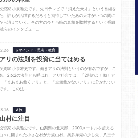
投資家 小泉雅史です。先日テレビで「消えた天才」という番組を
た。誰もが活躍するだろうと期待していたあの天才がいつの間に
から消えていく。その方の今と当時の真相を取材するという番組
 彼らのインタビュー…
2.26
a マインド・思考・教育
アリの法則を投資に当てはめる
投資家 小泉雅史です。働きアリの法則というのが有名ですが、こ
名、2:6:2の法則とも呼ばれ、アリ社会では、「2割のよく働くア
、「まあまあ働くアリ」と、「全然働かないアリ」に分かれてい
です。 この法…
8.16
d 旅
山村に注目
投資家 小泉雅史です。山梨県の北東部、2000メートルを超える
山々に囲まれた小さな村が丹波山村。奥多摩湖の少し先、八王子